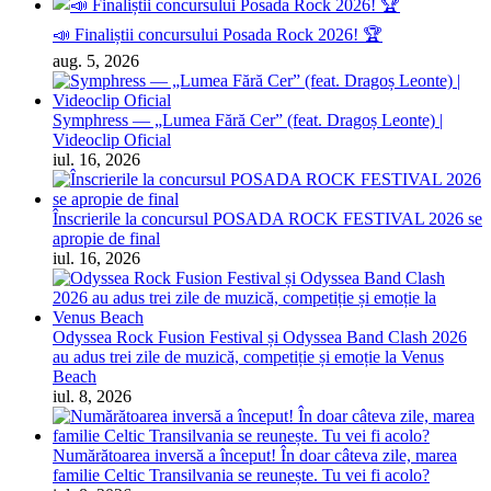
📣 Finaliștii concursului Posada Rock 2026! 🏆
aug. 5, 2026
Symphress — „Lumea Fără Cer” (feat. Dragoș Leonte) |
Videoclip Oficial
iul. 16, 2026
Înscrierile la concursul POSADA ROCK FESTIVAL 2026 se
apropie de final
iul. 16, 2026
Odyssea Rock Fusion Festival și Odyssea Band Clash 2026
au adus trei zile de muzică, competiție și emoție la Venus
Beach
iul. 8, 2026
Numărătoarea inversă a început! În doar câteva zile, marea
familie Celtic Transilvania se reunește. Tu vei fi acolo?