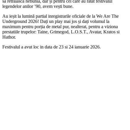
să retrăiască nebunia, dar și pentru cei care au ratat festivalul
legendelor anilor ’90, avem vești bune.
Au ieșit la lumină partial inregistrarile oficiale de la We Are The
Underground 2026! Dați un play mai jos și dați volumul la
maximum pentru porția de metal pur, nealterat, pentru a viziona
prestatiile trupelor: Taine, Grimegod, L.O.S.T., Avatar, Kratos si
Hathor.
Festivalul a avut loc in data de 23 si 24 ianuarie 2026.