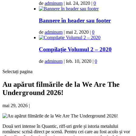
de
adminum
|
iul. 24, 2020
|
0
Bannere în header sau footer
de
adminum
|
mai 2, 2020
|
0
Compilație Volumul 2 – 2020
de
adminum
|
feb. 10, 2020
|
0
Selectați pagina
Au apărut filmările de la We Are The
Underground 2026!
mai 29, 2026
|
Două seri intense în Quantic, riff-uri grele și istoria metalului
românesc scrisă direct pe scenă. Pentru cei care au fost acolo și vor