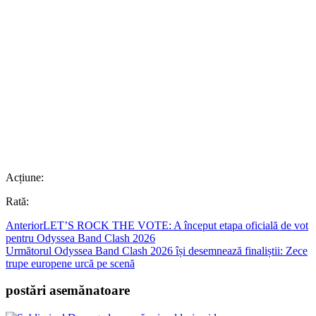
Acțiune:
Rată:
Anterior
LET’S ROCK THE VOTE: A început etapa oficială de vot
pentru Odyssea Band Clash 2026
Următorul
Odyssea Band Clash 2026 își desemnează finaliștii: Zece
trupe europene urcă pe scenă
postări asemănatoare