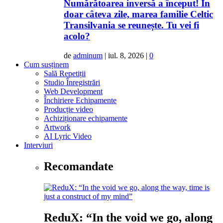
Numărătoarea inversă a început! În
doar câteva zile, marea familie Celtic
Transilvania se reunește. Tu vei fi
acolo?
de
adminum
|
iul. 8, 2026
|
0
Cum susținem
Sală Repetiții
Studio Înregistrări
Web Development
Închiriere Echipamente
Producție video
Achiziționare echipamente
Artwork
AI Lyric Video
Interviuri
Recomandate
ReduX: “In the void we go, along