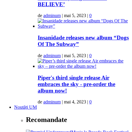
BELIEVE’
de
adminum
|
mai 5, 2023
|
0
Insanidade releases new album “Dogs
Of The Subway”
de
adminum
|
mai 5, 2023
|
0
Piper's third single release Air
embraces the sky - pre-order the
album now!
de
adminum
|
mai 4, 2023
|
0
Noutăți UM
Recomandate