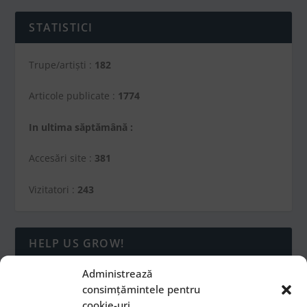
STATISTICI
Trupe/artiști :
182
Articole publicate :
1774
In ultima săptămână :
Accesări site :
381
Vizitatori :
243
HELP US GROW!
Administrează
consimțămintele pentru
cookie-uri