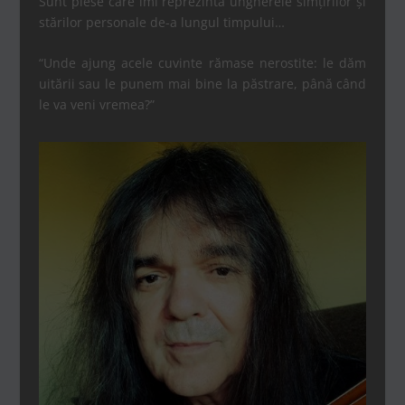
Sunt piese care îmi reprezintă ungherele simțirilor și
stărilor personale de-a lungul timpului…
“Unde ajung acele cuvinte rămase nerostite: le dăm
uitării sau le punem mai bine la păstrare, până când
le va veni vremea?”