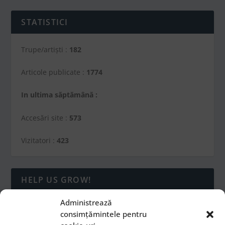
STATISTICI
Trupe/artiști :
182
Articole publicate :
1774
In ultima săptămână :
Accesări site :
573
Vizitatori :
423
HELP US GROW!
Administrează
consimțămintele pentru