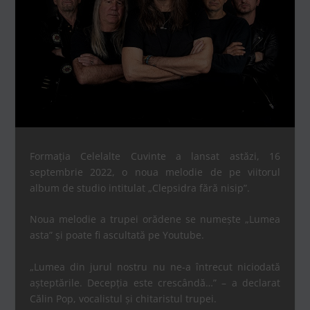
Formația Celelalte Cuvinte a lansat astăzi, 16
septembrie 2022, o noua melodie de pe viitorul
album de studio intitulat „Clepsidra fără nisip”.
Noua melodie a trupei orădene se numește „Lumea
asta” și poate fi ascultată pe Youtube.
„Lumea din jurul nostru nu ne-a întrecut niciodată
așteptările. Decepția este crescândă…” – a declarat
Călin Pop, vocalistul și chitaristul trupei.