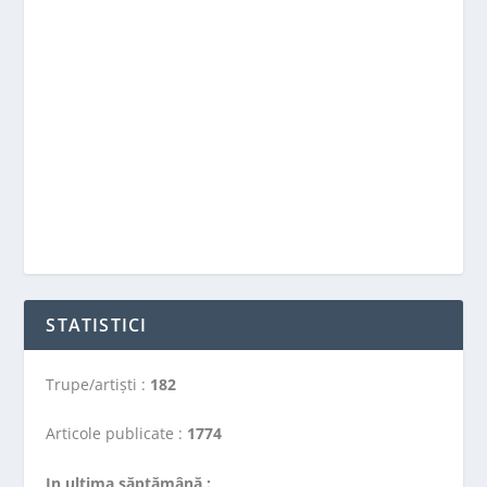
STATISTICI
Trupe/artiști :
182
Articole publicate :
1774
In ultima săptămână :