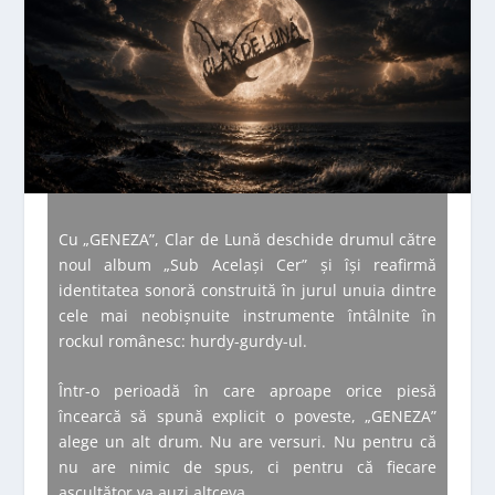
Cu „GENEZA”, Clar de Lună deschide drumul către
noul album „Sub Același Cer” și își reafirmă
identitatea sonoră construită în jurul unuia dintre
cele mai neobișnuite instrumente întâlnite în
rockul românesc: hurdy-gurdy-ul.
Într-o perioadă în care aproape orice piesă
încearcă să spună explicit o poveste, „GENEZA”
alege un alt drum. Nu are versuri. Nu pentru că
nu are nimic de spus, ci pentru că fiecare
ascultător va auzi altceva.