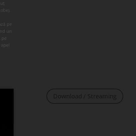
nuț
tobe).
ază pe
ând un
ă pe
 apel
Download / Streaming