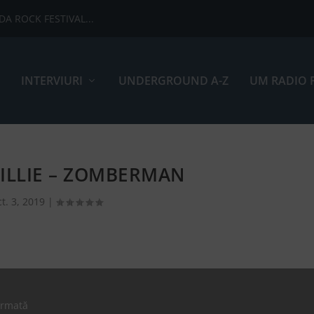
ADA ROCK FESTIVAL...
INTERVIURI
UNDERGROUND A-Z
UM RADIO 
ILLIE – ZOMBERMAN
ct. 3, 2019
|
ormată