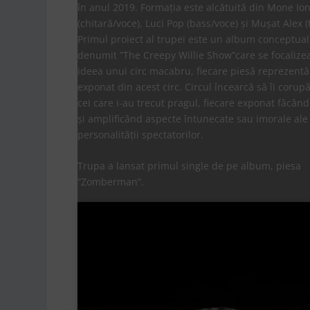
în anul 2019. Formația este alcătuită din Mone Io
(chitară/voce), Luci Pop (bass/voce) și Mușat Alex (
Primul proiect al trupei este un album conceptual
denumit ”The Creepy Willie Show”care se focalize
ideea unui circ macabru, fiecare piesă reprezent
exponat din acest circ. Circul încearcă să îi corup
cei care i-au trecut pragul, fiecare exponat făcând
și amplificând aspecte întunecate sau imorale ale
personalității spectatorilor.
Trupa a lansat primul single de pe album, piesa
“Zomberman”.