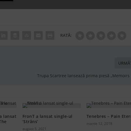
RATĂ:
URMĂ
Trupa Scartree lansează prima piesă „Memoirs 
a lansat
FronT a lansat single-ul
Tenebres – Pain Eter
“The
‘Strâns’
martie 12, 2018
august 5, 2021