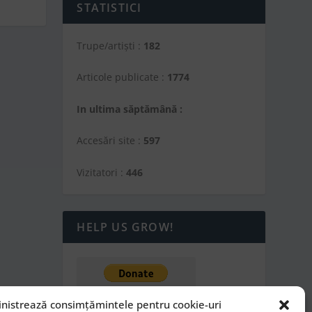
STATISTICI
Trupe/artiști :
182
Articole publicate :
1774
In ultima săptămână :
Accesări site :
597
Vizitatori :
446
HELP US GROW!
nistrează consimțămintele pentru cookie-uri