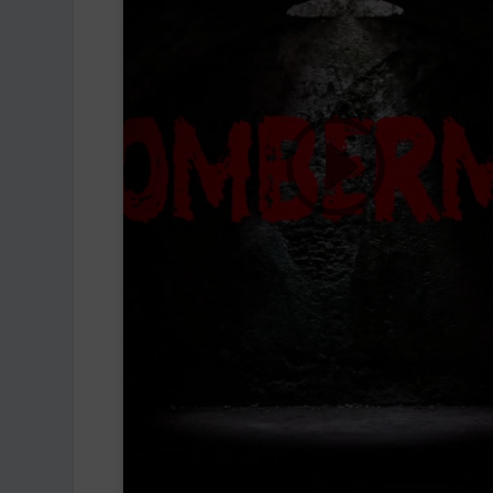
Dă clic pentru a accepta cookie-urile
pentru marketing și pentru a activa
acest conținut