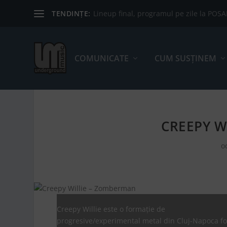
TENDINȚE:
Lineup final, programul pe zile la POS
COMUNICATE
CUM SUSȚINEM
CREEPY W
o
Creepy Willie este o formație de
progresive/experimental metal din Cluj-Napoca f