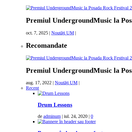
Premiul UndergroundMusic la Posa
oct. 7, 2025
|
Noutăți UM
|
Recomandate
Premiul UndergroundMusic la Posa
aug. 17, 2022
|
Noutăți UM
|
Recent
Drum Lessons
de
adminum
|
iul. 24, 2020
|
0