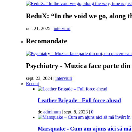
ReduX: “In the void we go, along th
oct. 21, 2025
|
interviuri
|
Recomandate
Psychiatry - Muzica face parte din 
sept. 23, 2024
|
interviuri
|
Recent
Leather Brigade - Full force ahead
de
adminum
|
sept. 8, 2023
|
0
Marsquake - Cum am ajuns aici să mă î