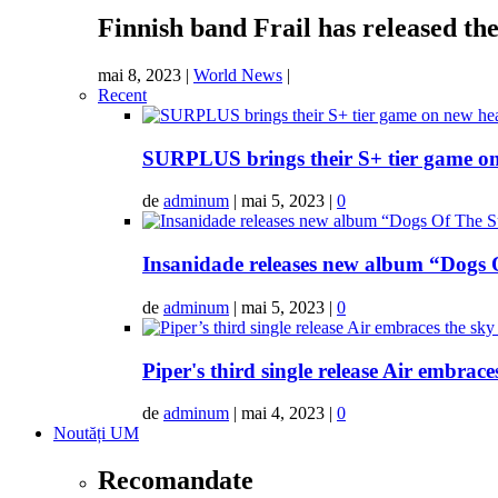
Finnish band Frail has released th
mai 8, 2023
|
World News
|
Recent
SURPLUS brings their S+ tier game 
de
adminum
|
mai 5, 2023
|
0
Insanidade releases new album “Dogs
de
adminum
|
mai 5, 2023
|
0
Piper's third single release Air embrac
de
adminum
|
mai 4, 2023
|
0
Noutăți UM
Recomandate