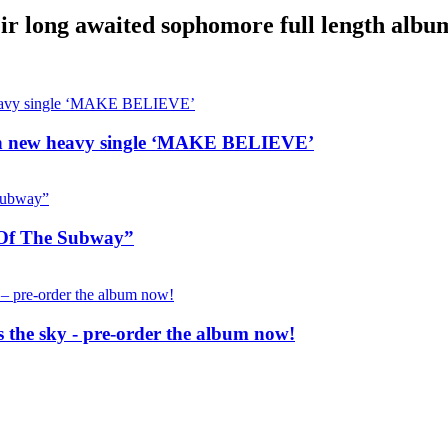
eir long awaited sophomore full length albu
on new heavy single ‘MAKE BELIEVE’
 Of The Subway”
es the sky - pre-order the album now!