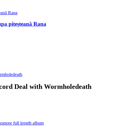
upa piteșteană Rana
ecord Deal with Wormholedeath