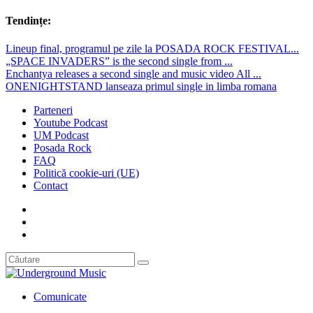
Tendințe:
Lineup final, programul pe zile la POSADA ROCK FESTIVAL...
„SPACE INVADERS” is the second single from ...
Enchantya releases a second single and music video All ...
ONENIGHTSTAND lanseaza primul single in limba romana
Parteneri
Youtube Podcast
UM Podcast
Posada Rock
FAQ
Politică cookie-uri (UE)
Contact
Comunicate