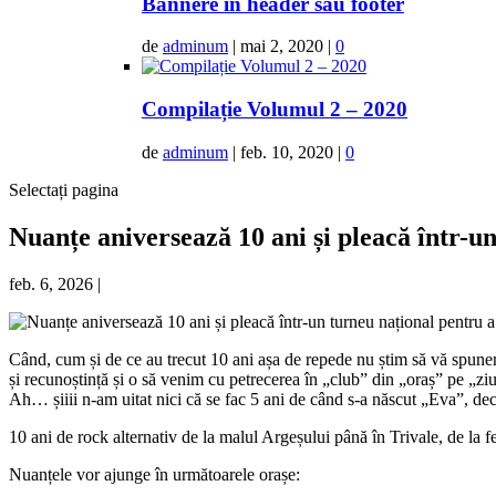
Bannere în header sau footer
de
adminum
|
mai 2, 2020
|
0
Compilație Volumul 2 – 2020
de
adminum
|
feb. 10, 2020
|
0
Selectați pagina
Nuanțe aniversează 10 ani și pleacă într-un
feb. 6, 2026
|
Când, cum și de ce au trecut 10 ani așa de repede nu știm să vă spunem,
și recunoștință și o să venim cu petrecerea în „club” din „oraș” pe „ziu
Ah… șiiii n-am uitat nici că se fac 5 ani de când s-a născut „Eva”, deci
10 ani de rock alternativ de la malul Argeșului până în Trivale, de la fe
Nuanțele vor ajunge în următoarele orașe: