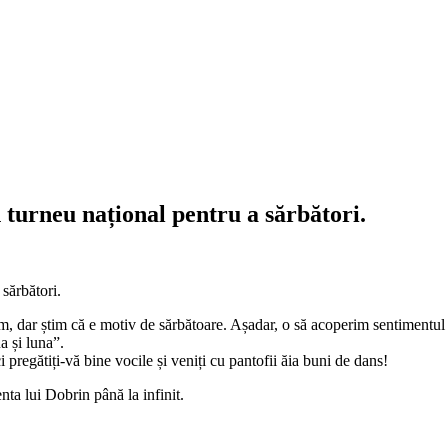
 turneu național pentru a sărbători.
 dar știm că e motiv de sărbătoare. Așadar, o să acoperim sentimentul de
a și luna”.
 pregătiți-vă bine vocile și veniți cu pantofii ăia buni de dans!
nta lui Dobrin până la infinit.