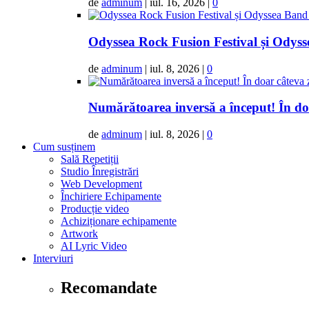
de
adminum
|
iul. 16, 2026
|
0
Odyssea Rock Fusion Festival și Odysse
de
adminum
|
iul. 8, 2026
|
0
Numărătoarea inversă a început! În doar
de
adminum
|
iul. 8, 2026
|
0
Cum susținem
Sală Repetiții
Studio Înregistrări
Web Development
Închiriere Echipamente
Producție video
Achiziționare echipamente
Artwork
AI Lyric Video
Interviuri
Recomandate