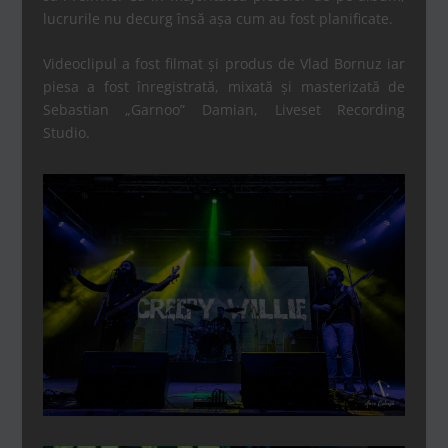
lucrurile nu decurg însă așa cum au fost planificate.
Videoclipul a fost filmat și produs de Vlad Bornuz iar
piesa a fost înregistrată, mixată și masterizată de
Sebastian „Garnoo” Damian, Liveset Recording
Studio.