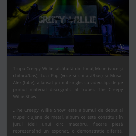
Trupa Creepy Willie, alcătuită din Ionuț Mone (voce și
chitară/bas), Luci Pop (voce și chitară/bas) și Mușat
Alex (tobe), a lansat primul single, cu videoclip, de pe
primul material discografic al trupei, The Creepy
Willie Show.
„The Creepy Willie Show” este albumul de debut al
trupei clujene de metal, album ce este constituit în
jurul ideii unui circ macabru, fiecare piesă
reprezentând un exponat, o demonstrație diferită,