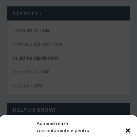
STATISTICI
Trupe/artiști :
182
Articole publicate :
1774
In ultima săptămână :
Accesări site :
600
Vizitatori :
279
HELP US GROW!
Administrează
consimțămintele pentru