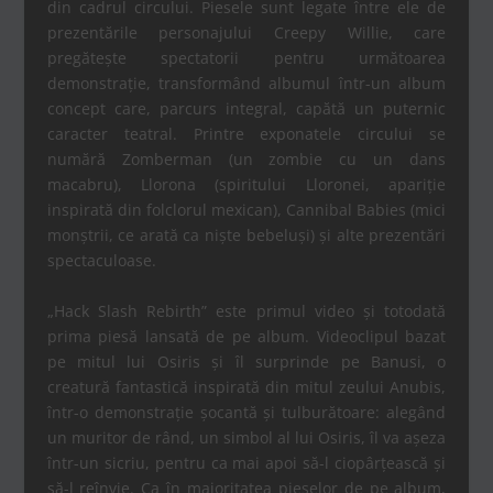
din cadrul circului. Piesele sunt legate între ele de
prezentările personajului Creepy Willie, care
pregătește spectatorii pentru următoarea
demonstrație, transformând albumul într-un album
concept care, parcurs integral, capătă un puternic
caracter teatral. Printre exponatele circului se
numără Zomberman (un zombie cu un dans
macabru), Llorona (spiritului Lloronei, apariție
inspirată din folclorul mexican), Cannibal Babies (mici
monștrii, ce arată ca niște bebeluși) și alte prezentări
spectaculoase.
„Hack Slash Rebirth” este primul video și totodată
prima piesă lansată de pe album. Videoclipul bazat
pe mitul lui Osiris și îl surprinde pe Banusi, o
creatură fantastică inspirată din mitul zeului Anubis,
într-o demonstrație șocantă și tulburătoare: alegând
un muritor de rând, un simbol al lui Osiris, îl va așeza
într-un sicriu, pentru ca mai apoi să-l ciopârțească și
să-l reînvie. Ca în majoritatea pieselor de pe album,