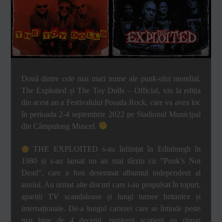
Două dintre cele mai mari nume ale punk-ului mondial,
The Exploited și The Toy Dolls – Official, vin la ediția
din acest an a Festivalului Posada Rock, care va avea loc
în perioada 2-4 septembrie 2022 pe Stadionul Municipal
din Câmpulung Muscel.
THE EXPLOITED s-au înființat în Edinburgh în
1980 și s-au lansat un an mai târziu cu ”Punk’s Not
Dead”, care a fost desemnat albumul independent al
anului. Au urmat alte discuri care i-au propulsat în topuri,
apariții TV scandaloase și lungi turnee britanice și
internaționale. De-a lungul carierei care se întinde peste
mai bine de 4 decenii, punkerii scoțieni au rămas