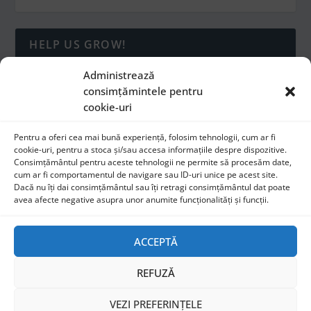
HELP US GROW!
Administrează
consimțămintele pentru
cookie-uri
Pentru a oferi cea mai bună experiență, folosim tehnologii, cum ar fi
cookie-uri, pentru a stoca și/sau accesa informațiile despre dispozitive.
Consimțământul pentru aceste tehnologii ne permite să procesăm date,
cum ar fi comportamentul de navigare sau ID-uri unice pe acest site.
Dacă nu îți dai consimțământul sau îți retragi consimțământul dat poate
avea afecte negative asupra unor anumite funcționalități și funcții.
RECLAMA TA AICI
ACCEPTĂ
REFUZĂ
Copyright © 2026 UndergroundMusic |
dɪˈzaɪnd baɪ ˈhɛrətɪk
VEZI PREFERINȚELE