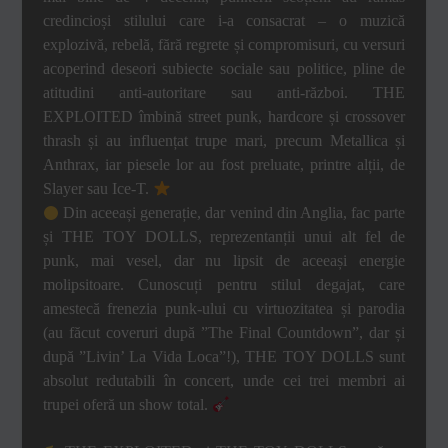
credincioși stilului care i-a consacrat – o muzică
explozivă, rebelă, fără regrete și compromisuri, cu versuri
acoperind deseori subiecte sociale sau politice, pline de
atitudini anti-autoritare sau anti-război. THE
EXPLOITED îmbină street punk, hardcore și crossover
thrash și au influențat trupe mari, precum Metallica și
Anthrax, iar piesele lor au fost preluate, printre alții, de
Slayer sau Ice-T.
Din aceeași generație, dar venind din Anglia, fac parte
și THE TOY DOLLS, reprezentanții unui alt fel de
punk, mai vesel, dar nu lipsit de aceeași energie
molipsitoare. Cunoscuți pentru stilul degajat, care
amestecă frenezia punk-ului cu virtuozitatea și parodia
(au făcut coveruri după ”The Final Countdown”, dar și
după ”Livin’ La Vida Loca”!), THE TOY DOLLS sunt
absolut redutabili în concert, unde cei trei membri ai
trupei oferă un show total.